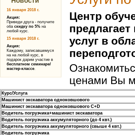
Новости
16 января 2018 г.
Центр обуч
Акция:
Приведи друга - получите
предлагает
оба
скидку по 5%
на
любой курс.
услуг в об
15 января 2018 г.
Акция:
переподгот
Каждому, записавшемуся
на на любой курс, в
подарок дарим участие в
бесплатном семинаре/
Ознакомитьс
мастер-классе
.
ценами Вы м
Курс/Услуга
Машинист экскаватора одноковшового
Машинист экскаватора одноковшового С+D
Водитель погрузчика+машинист экскаватора
Водитель погрузчика аккумуляторного (до 4 квт.)
Водитель погрузчика аккумуляторного (свыше 4 квт.)
Водитель погрузчика